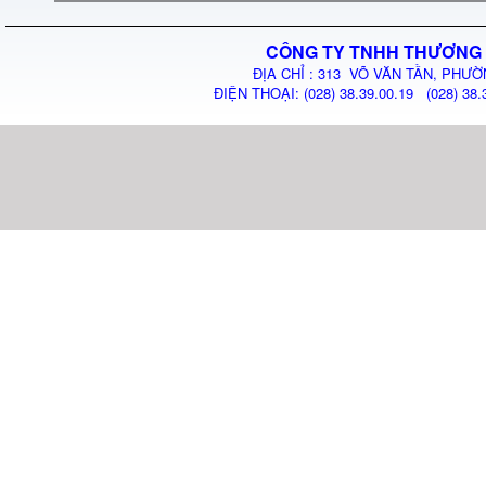
CÔNG TY TNHH THƯƠNG 
ĐỊA CHỈ : 313 VÕ VĂN TẦN, PHƯỜ
ĐIỆN THOẠI: (028) 38.39.00.19 (028) 38.