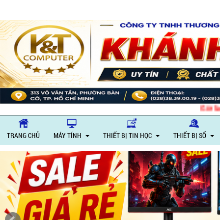
Giờ làm việc: Thứ 
TRANG CHỦ
MÁY TÍNH
THIẾT BỊ TIN HỌC
THIẾT BỊ SỐ