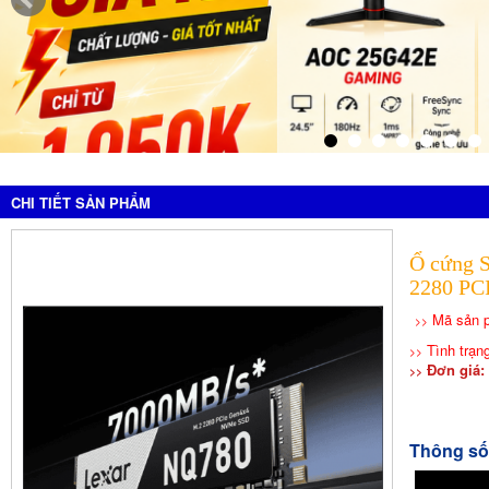
CHI TIẾT SẢN PHẨM
Ổ cứng 
2280 PC
Mã sản 
>>
Tình trạn
>>
Đơn giá: 
>>
Thông số 