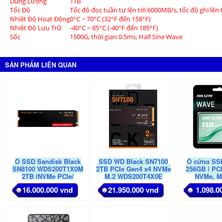
Dung Lượng
1TB
Tốc Độ
Tốc độ đọc tuần tự lên tới 6000MB/s, tốc độ ghi lên
Nhiệt Độ Hoạt Động
0°C ~ 70°C (32°F đến 158°F)
Nhiệt Độ Lưu Trữ
-40°C ~ 85°C (-40°F đến 185°F)
Sốc
1500G, thời gian 0.5ms, Half Sine Wave
SẢN PHẨM LIÊN QUAN
Ổ SSD Sandisk Black
SSD WD Black SN7100
Ổ cứng SS
SN8100 WDS200T1X0M
2TB PCIe Gen4 x4 NVMe
256GB | PC
2TB (NVMe PCIe/
M.2 WDS200T4X0E
NVMe, M
Gen4x4 M2.2280/
16.000.000 vnd
21.950.000 vnd
1.098.0
14900MB/s/ 11000MB/s)