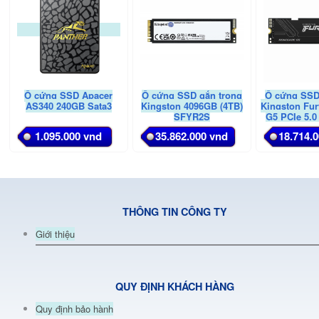
Ổ cứng SSD Apacer
Ổ cứng SSD gắn trong
Ổ cứng SSD
AS340 240GB Sata3
Kingston 4096GB (4TB)
Kingston Fu
SFYR2S
G5 PCIe 5.
2048GB SF
1.095.000 vnd
35.862.000 vnd
18.714.
THÔNG TIN CÔNG TY
Giới thiệu
QUY ĐỊNH KHÁCH HÀNG
Quy định bảo hành