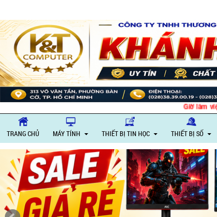
Giờ làm việc: Thứ 
TRANG CHỦ
MÁY TÍNH
THIẾT BỊ TIN HỌC
THIẾT BỊ SỐ