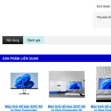
Kích thước
Phụ kiện đ
Nội dung
Đánh giá
SẢN PHẨM LIÊN QUAN
Máy tính để bàn AOC All
Máy tính để bàn AOC All
Máy tính để 
in One Computer
in One Computer i5-
in One Com