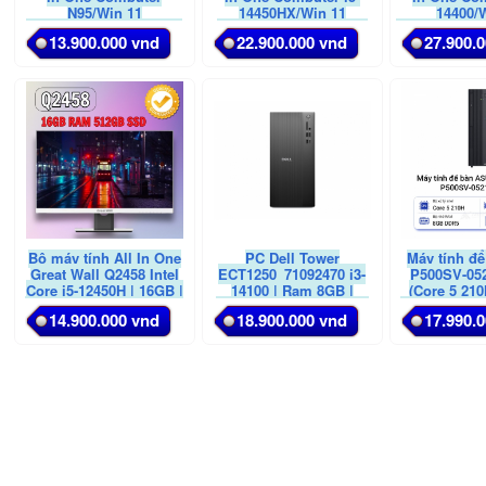
N95/Win 11
14450HX/Win 11
14400/
Pro/8G/256G/ màu đen,
Pro/16G/512G/A24A66-
Pro/16G/512G
13.900.000 vnd
22.900.000 vnd
27.900.
model A33 (kèm chuột
1FW4X2G/74/N, màu
1FW4T4G/7
ko dây và bàn phím)
trắng, 3.0MP, model A66
trắng, 3.0M
(kèm chuột ko dây và
(kèm chuột
bàn phím)
bàn p
Bộ máy tính All In One
PC Dell Tower
Máy tính đ
Great Wall Q2458 Intel
ECT1250_71092470 i3-
P500SV-05
Core i5-12450H | 16GB |
14100 | Ram 8GB |
(Core 5 210
512GB | 23.8 inch FHD |
512GB SSD | Intel UHD
512GB | Win 
14.900.000 vnd
18.900.000 vnd
17.990.
NoOs |Key/Mouse
Graphics 730 | ax+BT |
2Y O
Wireless| Bạc| Hàng
KB | M | McAfee LS |
chính hãng
Win 11 Home | 1Y WTY |
Y26