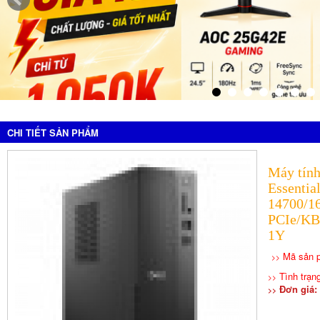
CHI TIẾT SẢN PHẨM
Máy tính
Essenti
14700/1
PCIe/KB
1Y
Mã sản 
>>
Tình trạng
>>
Đơn giá: 
>>