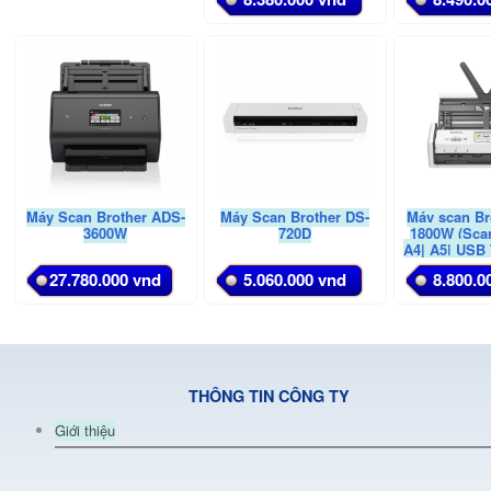
Máy Scan Brother ADS-
Máy Scan Brother DS-
Máy scan Br
3600W
720D
1800W (Sca
A4| A5| USB
GEN 1|
27.780.000 vnd
5.060.000 vnd
8.800.0
THÔNG TIN CÔNG TY
Giới thiệu