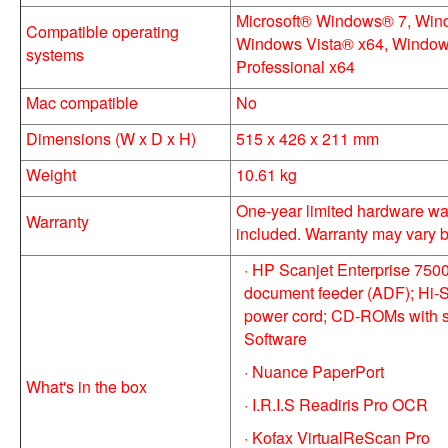
Microsoft® Windows® 7, Win
Compatible operating
Windows Vista® x64, Wind
systems
Professional x64
Mac compatible
No
Dimensions (W x D x H)
515 x 426 x 211 mm
Weight
10.61 kg
One-year limited hardware wa
Warranty
included. Warranty may vary b
· HP Scanjet Enterprise 750
document feeder (ADF); Hi-
power cord; CD-ROMs with 
Software
· Nuance PaperPort
What's in the box
· I.R.I.S Readiris Pro OCR
· Kofax VirtualReScan Pro