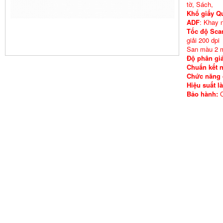
tờ, Sách,
Khổ giấy Qu
ADF
: Khay 
Tốc độ Sca
giải 200 dpi
San màu 2 mặ
Độ phân giả
Chuẩn kết n
Chức năng đ
Hiệu suất l
Bảo hành:
C