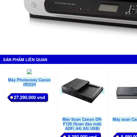
SẢN PHẨM LIÊN QUAN
Máy Photocopy Canon
IR2224
27.290.000 vnd
Máy Scan Canon DR-
Máy scan Ca
F120 (Scan đảo mặt|
ADF| A4| A5| USB)
8.380.000 vnd
8.490.0