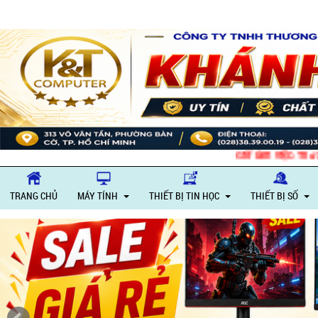
Giờ làm việc: Thứ 2
TRANG CHỦ
MÁY TÍNH
THIẾT BỊ TIN HỌC
THIẾT BỊ SỐ