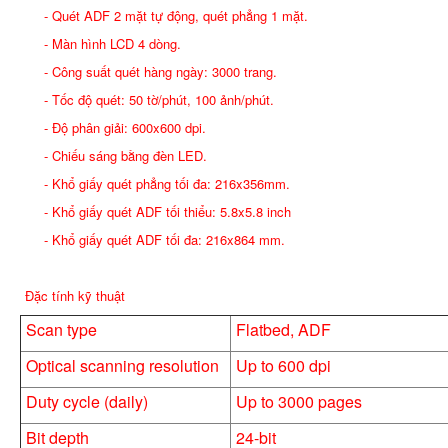
- Quét ADF 2 mặt tự động, quét phẳng 1 mặt.
- Màn hình LCD 4 dòng.
- Công suất quét hàng ngày: 3000 trang.
- Tốc độ quét: 50 tờ/phút, 100 ảnh/phút.
- Độ phân giải: 600x600 dpi.
- Chiếu sáng bằng đèn LED.
- Khổ giấy quét phẳng tối đa: 216x356mm.
- Khổ giấy quét ADF tối thiểu: 5.8x5.8 inch
- Khổ giấy quét ADF tối đa: 216x864 mm.
Đặc tính kỹ thuật
Scan type
Flatbed, ADF
Optical scanning resolution
Up to 600 dpi
Duty cycle (daily)
Up to 3000 pages
Bit depth
24-bit