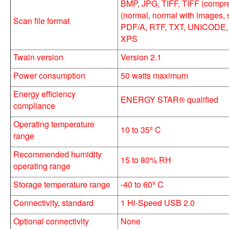
BMP, JPG, TIFF, TIFF (compr
(normal, normal with images,
Scan file format
PDF/A, RTF, TXT, UNICODE,
XPS
Twain version
Version 2.1
Power consumption
50 watts maximum
Energy efficiency
ENERGY STAR® qualified
compliance
Operating temperature
10 to 35º C
range
Recommended humidity
15 to 80% RH
operating range
Storage temperature range
-40 to 60º C
Connectivity, standard
1 Hi-Speed USB 2.0
Optional connectivity
None