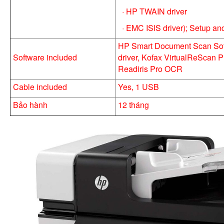
· HP TWAIN driver
· EMC ISIS driver); Setup a
HP Smart Document Scan Sof
Software included
driver, Kofax VirtualReScan P
Readiris Pro OCR
Cable included
Yes, 1 USB
Bảo hành
12 tháng