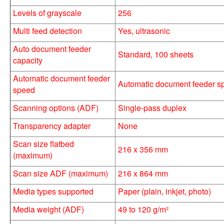
Levels of grayscale
256
Multi feed detection
Yes, ultrasonic
Auto document feeder
Standard, 100 sheets
capacity
Automatic document feeder
Automatic document feeder s
speed
Scanning options (ADF)
Single-pass duplex
Transparency adapter
None
Scan size flatbed
216 x 356 mm
(maximum)
Scan size ADF (maximum)
216 x 864 mm
Media types supported
Paper (plain, inkjet, photo)
Media weight (ADF)
49 to 120 g/m²