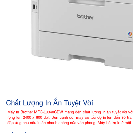
Chất Lượng In Ấn Tuyệt Vời
Máy in Brother MFC-L8340CDW mang đến chất lượng in ấn tuyệt vời với 
rộng lên 2400 x 600 dpi. Bên cạnh đó, máy có tốc độ in lên đến 30 tra
đáp ứng nhu cầu in ấn nhanh chóng của văn phòng. Máy hỗ trợ in 2 mặt tự