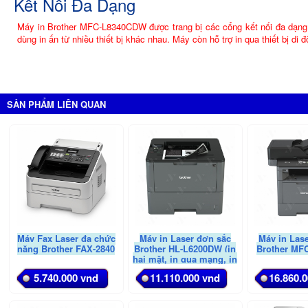
Kết Nối Đa Dạng
Máy in Brother MFC-L8340CDW được trang bị các cổng kết nối đa dạng
dùng in ấn từ nhiều thiết bị khác nhau. Máy còn hỗ trợ in qua thiết bị di đ
SẢN PHẨM LIÊN QUAN
Máy Fax Laser đa chức
Máy in Laser đơn sắc
Máy in Las
năng Brother FAX-2840
Brother HL-L6200DW (in
Brother MF
hai mặt, in qua mạng, in
di động)
5.740.000 vnd
11.110.000 vnd
16.860.