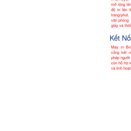
mở rộng lê
độ in lên 
trang/phút
văn phòng. 
giấy và thời
Kết Nố
Máy in Br
cổng kết 
phép người 
còn hỗ trợ i
và linh hoạt