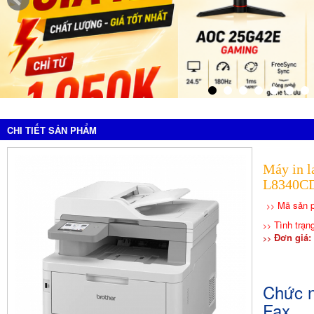
CHI TIẾT SẢN PHẨM
Máy in l
L8340
Mã sản 
>>
Tình trạn
>>
Đơn giá: 
>>
Chức n
Fax