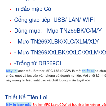
In đảo mặt: Có
Cổng giao tiếp: USB/ LAN/ WIFI
Dùng mực: - Mực TN269BK/C/M/Y
- Mực TN269XLBK/XLC/XLM/XLY
- Mực TN269XXLBK/XXLC/XXLM/X
-Trống từ DR269CL
Máy in
laser màu Brother MFC-L8340CDW là một
thiết bị
đa chức
chép, quét và fax của văn phòng và doanh nghiệp. Với thiết kế nhỏ
này mang lại hiệu suất cao và chất lượng in ấn tuyệt vời.
Thiết Kế Tiện Lợi
Máy in laser màu
Brother MFC-L8340CDW sở hữu thiết kế hiện đại vớ