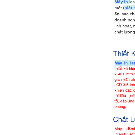
Máy in
la
một
thiết 
ấn, sao ch
doanh nghi
linh hoạt,
chất lượng 
Thiết 
Máy in la
thiết kế hi
x 401 mm v
gian văn p
LCD 3.5 inc
khiển các 
tài liệu tự
tờ, đáp ứng
phòng.
Chất L
Máy in Br
in ấn tuyệt 