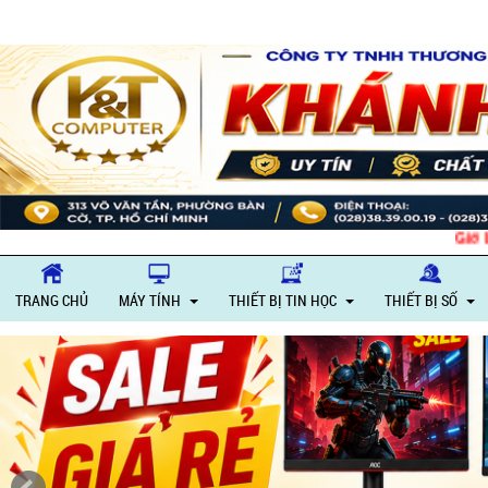
Giờ làm việc: Thứ 
TRANG CHỦ
MÁY TÍNH
THIẾT BỊ TIN HỌC
THIẾT BỊ SỐ