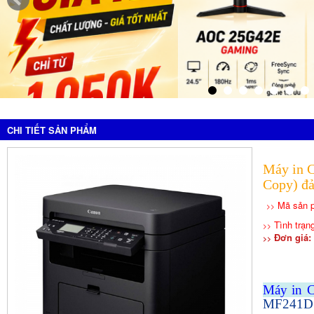
CHI TIẾT SẢN PHẨM
Máy in 
Copy) đ
Mã sản 
>>
Tình trạn
>>
Đơn giá: 
>>
Máy in 
MF241D