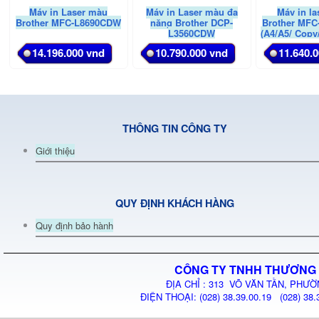
Máy in Laser màu
Máy in Laser màu đa
Máy in l
Brother MFC-L8690CDW
năng Brother DCP-
Brother MF
L3560CDW
(A4/A5/ Copy
Đảo mặt/ 
14.196.000 vnd
10.790.000 vnd
11.640.
LAN/ 
THÔNG TIN CÔNG TY
Giới thiệu
QUY ĐỊNH KHÁCH HÀNG
Quy định bảo hành
CÔNG TY TNHH THƯƠNG 
ĐỊA CHỈ : 313 VÕ VĂN TẦN, PHƯỜ
ĐIỆN THOẠI: (028) 38.39.00.19 (028) 38.