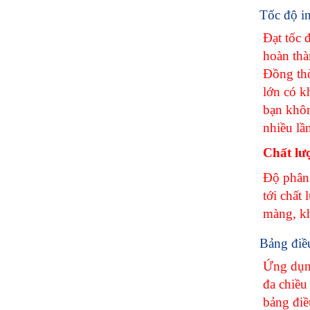
Tốc độ i
Đạt tốc đ
hoàn thà
Đồng thờ
lớn có k
bạn khôn
nhiều lầ
Chất lư
Độ phân 
tới chất
màng, k
Bảng điề
Ứng dụng
đa chiều
bảng điề