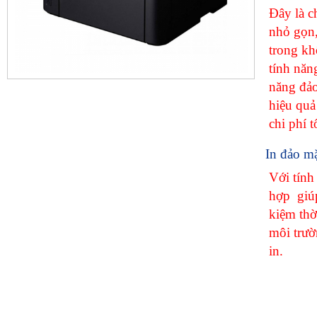
Đây là ch
nhỏ gọn,
trong khô
tính năng
năng đảo
hiệu quả
chi phí t
In đảo m
Với tính
hợp giúp
kiệm thờ
môi trườ
in.