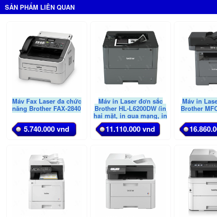
SẢN PHẨM LIÊN QUAN
Máy Fax Laser đa chức
Máy in Laser đơn sắc
Máy in Las
năng Brother FAX-2840
Brother HL-L6200DW (in
Brother MF
hai mặt, in qua mạng, in
di động)
5.740.000 vnd
11.110.000 vnd
16.860.