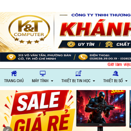
Giờ làm việc: Thứ 2
TRANG CHỦ
MÁY TÍNH
THIẾT BỊ TIN HỌC
THIẾT BỊ SỐ