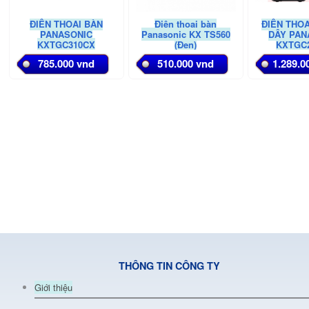
ĐIỆN THOẠI BÀN
Điện thoại bàn
ĐIỆN THO
PANASONIC
Panasonic KX TS560
DÂY PAN
KXTGC310CX
(Đen)
KXTGC
785.000 vnd
510.000 vnd
1.289.0
THÔNG TIN CÔNG TY
Giới thiệu