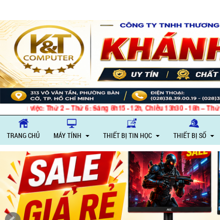
việc: Thứ 2 – Thứ 6: Sáng 8h15 - 12h, Chiều 13h30 - 18h – Thứ 7: Sáng 
TRANG CHỦ
MÁY TÍNH
THIẾT BỊ TIN HỌC
THIẾT BỊ SỐ