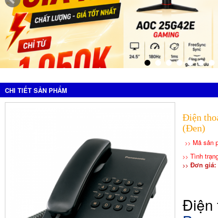
CHI TIẾT SẢN PHẨM
Điện tho
(Đen)
Mã sản 
>>
Tình trạn
>>
Đơn giá: 
>>
Điện 