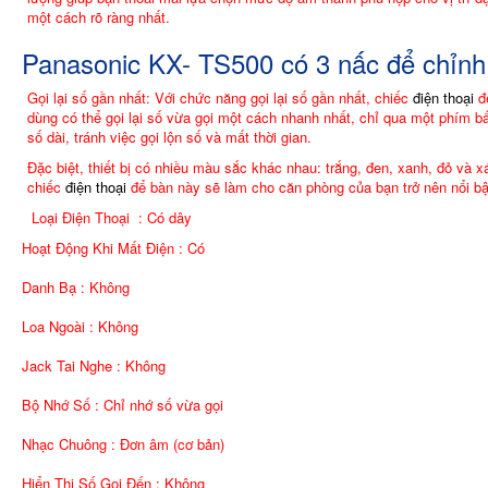
một cách rõ ràng nhất.
Panasonic KX- TS500 có 3 nấc để chỉn
Gọi lại số gần nhất: Với chức năng gọi lại số gần nhất, chiếc
điện thoại
đ
dùng có thể gọi lại số vừa gọi một cách nhanh nhất, chỉ qua một phím b
số dài, tránh việc gọi lộn số và mất thời gian.
Đặc biệt, thiết bị có nhiều màu sắc khác nhau: trắng, đen, xanh, đỏ và
chiếc
điện thoại
để bàn này sẽ làm cho căn phòng của bạn trở nên nổi b
Loại Điện Thoại : Có dây
Hoạt Động Khi Mất Điện : Có
Danh Bạ : Không
Loa Ngoài : Không
Jack Tai Nghe : Không
Bộ Nhớ Số : Chỉ nhớ số vừa gọi
Nhạc Chuông : Đơn âm (cơ bản)
Hiển Thị Số Gọi Đến : Không