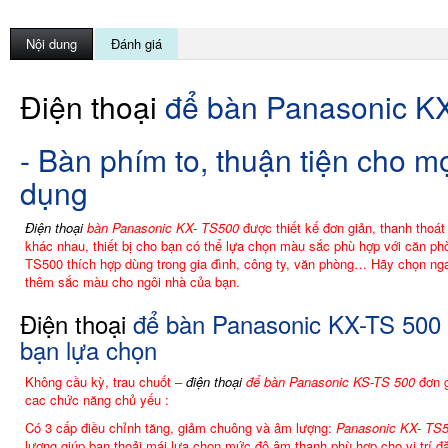
Nội dung
Đánh giá
Điện thoại
để bàn Panasonic K
- Bàn phím to, thuận tiện cho mọ
dụng
Điện thoại
bàn Panasonic KX- TS500
được thiết kế đơn giản, thanh thoát
khác nhau, thiết bị cho bạn có thể lựa chọn màu sắc phù hợp với căn p
TS500 thích hợp dùng trong gia đình, công ty, văn phòng… Hãy chọn ng
thêm sắc màu cho ngôi nhà của bạn.
Điện thoại
để bàn Panasonic KX-TS 500 
bạn lựa chọn
Không cầu kỳ, trau chuốt –
điện thoại
để bàn Panasonic KS-TS 500
đơn g
cac chức năng chủ yếu :
Có 3 cấp điều chỉnh tăng, giảm chuông và âm lượng:
Panasonic KX- TS
lượng giúp bạn thoải mái lựa chọn mức độ âm thanh phù hợp cho vị trí đ