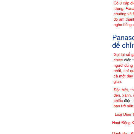
Có 3 cấp đ
lượng:
Pana
chuông và 
độ âm thanh
nghe tiếng 
Panaso
để chỉ
Gọi lại số 
chiếc
điện 
người dùng 
nhất, chỉ q
cả một dãy 
gian.
Đặc biệt, t
đen, xanh,
chiếc
điện 
bạn trở nên
Loại Điện 
Hoạt Động K
Danh Bạ : K