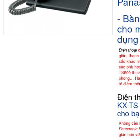
Pana
- Bàn
cho m
dụng
Điện thoại
b
giản, thanh
sắc khác nh
sắc phù hợ
TS500 thích
phòng… Hã
tô điểm th
Điện t
KX-TS 
cho bạ
Không cầu 
Panasonic 
giản hơn vớ