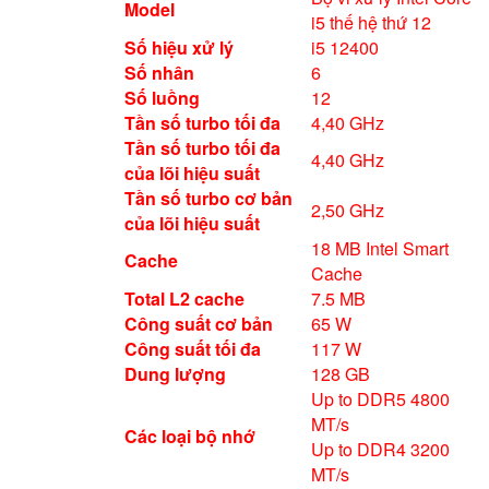
Model
i5 thế hệ thứ 12
Số hiệu xử lý
i5 12400
Số nhân
6
Số luồng
12
Tần số turbo tối đa
4,40 GHz
Tần số turbo tối đa
4,40 GHz
của lõi hiệu suất
Tần số turbo cơ bản
2,50 GHz
của lõi hiệu suất
18 MB Intel Smart
Cache
Cache
Total L2 cache
7.5 MB
Công suất cơ bản
65 W
Công suất tối đa
117 W
Dung lượng
128 GB
Up to DDR5 4800
MT/s
Các loại bộ nhớ
Up to DDR4 3200
MT/s