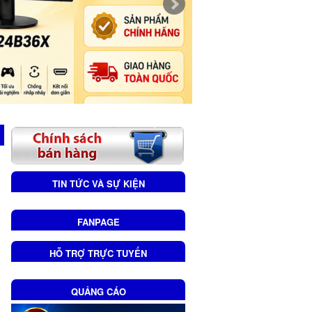
TIN TỨC VÀ SỰ KIỆN
FANPAGE
HỖ TRỢ TRỰC TUYẾN
QUẢNG CÁO