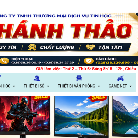
Giờ làm việc: Thứ 2 – Thứ 6: Sáng 8h15 - 12h, Chiều 13h30 - 18h
IN HỌC
THIẾT BỊ SỐ
THIẾT BỊ VĂN PHÒNG
GAME NET