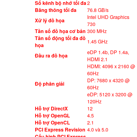
Số kênh bộ nhớ tối đa
2
Băng thông tối đa
76.8 GB/s
Intel UHD Graphics
Xử lý đồ họa
730
Tần số đồ họa cơ bản
300 MHz
Tần số động tối đa đồ
1.45 GHz
họa
eDP 1.4b, DP 1.4a,
Đầu ra đồ họa
HDMI 2.1
HDMI: 4096 x 2160 @
60Hz
DP: 7680 x 4320 @
Độ phân giải
60Hz
eDP: 5120 x 3200 @
120Hz
Hỗ trợ DirectX
12
Hỗ trợ OpenGL
4.5
Hỗ trợ OpenCL
2.1
PCI Express Revision
4.0 và 5.0
Cấu hình PCI Express