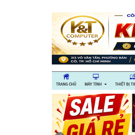
TRANG CHỦ
MÁY TÍNH
THIẾT BỊ T