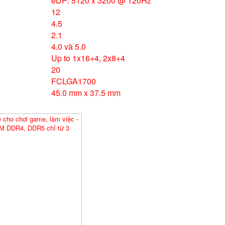
eDP: 5120 x 3200 @ 120Hz
12
4.5
2.1
4.0 và 5.0
Up to 1x16+4, 2x8+4
20
FCLGA1700
45.0 mm x 37.5 mm