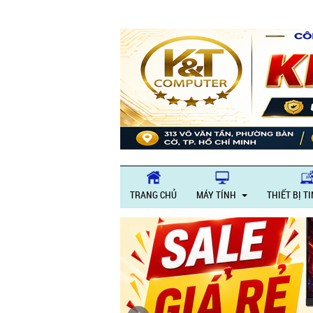
TRANG CHỦ
MÁY TÍNH
THIẾT BỊ T