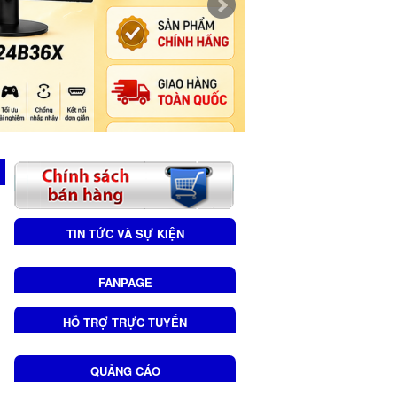
TIN TỨC VÀ SỰ KIỆN
FANPAGE
HỖ TRỢ TRỰC TUYẾN
QUẢNG CÁO