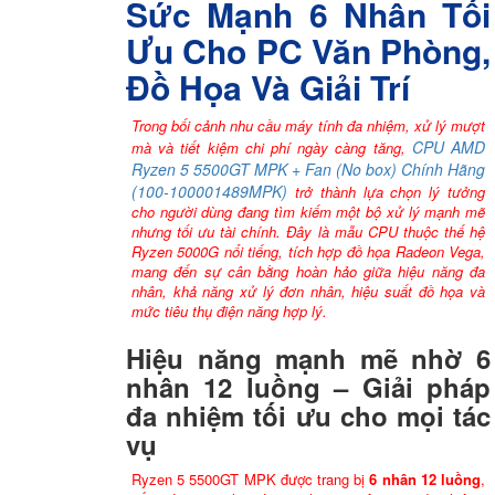
Sức Mạnh 6 Nhân Tối
Ưu Cho PC Văn Phòng,
Đồ Họa Và Giải Trí
Trong bối cảnh nhu cầu máy tính đa nhiệm, xử lý mượt
CPU AMD
mà và tiết kiệm chi phí ngày càng tăng,
Ryzen 5 5500GT MPK + Fan (No box) Chính Hãng
(100-100001489MPK)
trở thành lựa chọn lý tưởng
cho người dùng đang tìm kiếm một bộ xử lý mạnh mẽ
nhưng tối ưu tài chính. Đây là mẫu CPU thuộc thế hệ
Ryzen 5000G nổi tiếng, tích hợp đồ họa Radeon Vega,
mang đến sự cân bằng hoàn hảo giữa hiệu năng đa
nhân, khả năng xử lý đơn nhân, hiệu suất đồ họa và
mức tiêu thụ điện năng hợp lý.
Hiệu năng mạnh mẽ nhờ 6
nhân 12 luồng – Giải pháp
đa nhiệm tối ưu cho mọi tác
vụ
Ryzen 5 5500GT MPK được trang bị
6 nhân 12 luồng
,