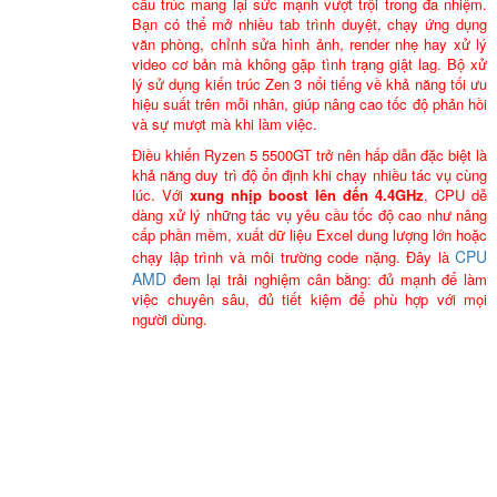
cấu trúc mang lại sức mạnh vượt trội trong đa nhiệm.
Bạn có thể mở nhiều tab trình duyệt, chạy ứng dụng
văn phòng, chỉnh sửa hình ảnh, render nhẹ hay xử lý
video cơ bản mà không gặp tình trạng giật lag. Bộ xử
lý sử dụng kiến trúc Zen 3 nổi tiếng về khả năng tối ưu
hiệu suất trên mỗi nhân, giúp nâng cao tốc độ phản hồi
và sự mượt mà khi làm việc.
Điều khiến Ryzen 5 5500GT trở nên hấp dẫn đặc biệt là
khả năng duy trì độ ổn định khi chạy nhiều tác vụ cùng
lúc. Với
xung nhịp boost lên đến 4.4GHz
, CPU dễ
dàng xử lý những tác vụ yêu cầu tốc độ cao như nâng
cấp phần mềm, xuất dữ liệu Excel dung lượng lớn hoặc
CPU
chạy lập trình và môi trường code nặng. Đây là
AMD
đem lại trải nghiệm cân bằng: đủ mạnh để làm
việc chuyên sâu, đủ tiết kiệm để phù hợp với mọi
người dùng.