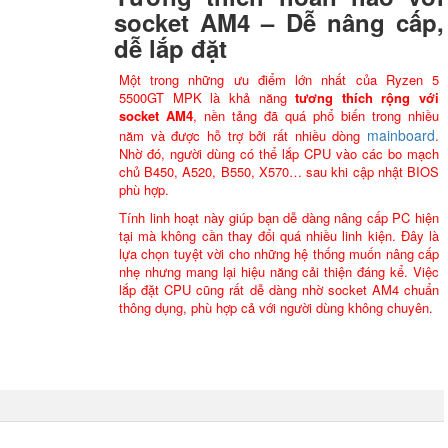
socket AM4 – Dễ nâng cấp,
dễ lắp đặt
Một trong những ưu điểm lớn nhất của Ryzen 5
5500GT MPK là khả năng
tương thích rộng với
socket AM4
, nền tảng đã quá phổ biến trong nhiều
mainboard
năm và được hỗ trợ bởi rất nhiều dòng
.
Nhờ đó, người dùng có thể lắp CPU vào các bo mạch
chủ B450, A520, B550, X570… sau khi cập nhật BIOS
phù hợp.
Tính linh hoạt này giúp bạn dễ dàng nâng cấp PC hiện
tại mà không cần thay đổi quá nhiều linh kiện. Đây là
lựa chọn tuyệt vời cho những hệ thống muốn nâng cấp
nhẹ nhưng mang lại hiệu năng cải thiện đáng kể. Việc
lắp đặt CPU cũng rất dễ dàng nhờ socket AM4 chuẩn
thông dụng, phù hợp cả với người dùng không chuyên.