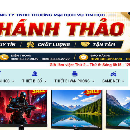
Giờ làm việc: Thứ 2 – Thứ 6: Sáng 8h15 - 12h, Chiều 13h30 - 18h – Th
IN HỌC
THIẾT BỊ SỐ
THIẾT BỊ VĂN PHÒNG
GAME NET