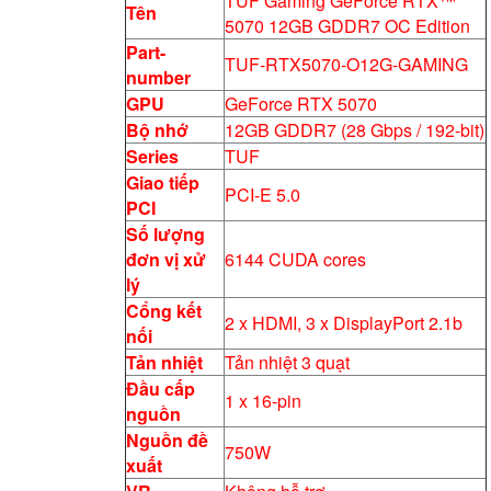
TUF Gaming GeForce RTX™
Tên
5070 12GB GDDR7 OC Edition
Part-
TUF-RTX5070-O12G-GAMING
number
GPU
GeForce RTX 5070
Bộ nhớ
12GB GDDR7 (28 Gbps / 192-bit)
Series
TUF
Giao tiếp
PCI-E 5.0
PCI
Số lượng
đơn vị xử
6144 CUDA cores
lý
Cổng kết
2 x HDMI, 3 x DisplayPort 2.1b
nối
Tản nhiệt
Tản nhiệt 3 quạt
Đầu cấp
1 x 16-pin
nguồn
Nguồn đề
750W
xuất