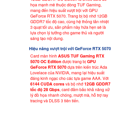
họa mạnh mẽ thuộc dòng TUF Gaming,
mang đến hiệu suất vượt trội với GPU
GeForce RTX 5070. Trang bị bộ nhớ 12GB
GDDR7 tốc độ cao, cùng hệ thống tản nhiệt
3 quạt tối ưu, sản phẩm này hứa hẹn sẽ là
lựa chọn lý tưởng cho game thủ và người
sáng tạo nội dung.
Hiệu năng vượt trội với GeForce RTX 5070
Card màn hình
ASUS TUF Gaming RTX
5070 OC Edition
được trang bị
GPU
GeForce RTX 5070
dựa trên kiến trúc Ada
Lovelace của NVIDIA, mang lại hiệu suất
đáng kinh ngạc cho các tựa game AAA. Với
6144 CUDA cores
và bộ nhớ
12GB GDDR7
tốc độ 28 Gbps
, card đảm bảo khả năng xử
lý đồ họa nhanh chóng, mượt mà, hỗ trợ ray
tracing và DLSS 3 tiên tiến.