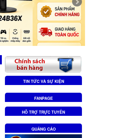
TIN TỨC VÀ SỰ KIỆN
FANPAGE
HỖ TRỢ TRỰC TUYẾN
QUẢNG CÁO