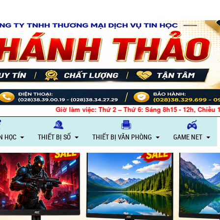
Giờ làm việc: Thứ 2 – Thứ 6: Sáng 8h15 - 12h, Chiều 13h30 - 18h – T
IN HỌC
THIẾT BỊ SỐ
THIẾT BỊ VĂN PHÒNG
GAME NET