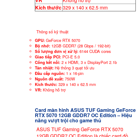
VR
Không hỗ trợ
Kích thước
329 x 140 x 62.5 mm
Thông số kỹ thuật
GPU:
GeForce RTX 5070
Bộ nhớ:
12GB GDDR7 (28 Gbps / 192-bit)
Số lượng đơn vị xử lý:
6144 CUDA cores
Giao tiếp PCI:
PCI-E 5.0
Cổng kết nối:
2 x HDMI, 3 x DisplayPort 2.1b
Tản nhiệt:
Hệ thống 3 quạt tối ưu
Đầu cấp nguồn:
1 x 16-pin
Nguồn đề xuất:
750W
Kích thước:
329 x 140 x 62.5 mm
VR:
Không hỗ trợ
Card màn hình ASUS TUF Gaming GeForce
RTX 5070 12GB GDDR7 OC Edition – Hiệu
năng vượt trội cho game thủ
ASUS TUF Gaming GeForce RTX 5070
12GB GDDR7 OC Edition là chiếc card đồ