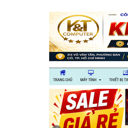
TRANG CHỦ
MÁY TÍNH
THIẾT BỊ T