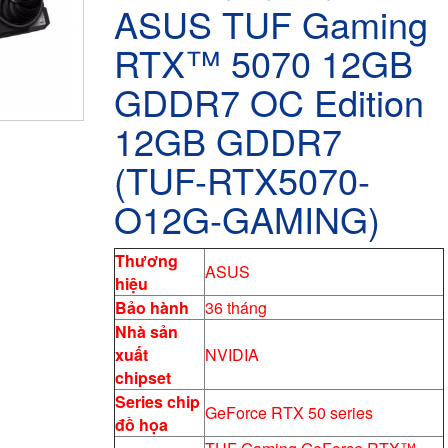
ASUS TUF Gaming
RTX™ 5070 12GB
GDDR7 OC Edition
12GB GDDR7
(TUF-RTX5070-
O12G-GAMING)
Thương
ASUS
hiệu
Bảo hành
36 tháng
Nhà sản
xuất
NVIDIA
chipset
Series chip
GeForce RTX 50 series
đồ họa