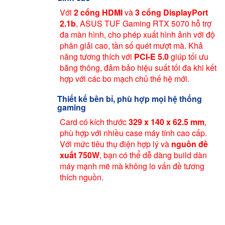
Với
2 cổng HDMI
và
3 cổng DisplayPort
2.1b
, ASUS TUF Gaming RTX 5070 hỗ trợ
đa màn hình, cho phép xuất hình ảnh với độ
phân giải cao, tần số quét mượt mà. Khả
năng tương thích với
PCI-E 5.0
giúp tối ưu
băng thông, đảm bảo hiệu suất tối đa khi kết
hợp với các bo mạch chủ thế hệ mới.
Thiết kế bền bỉ, phù hợp mọi hệ thống
gaming
Card có kích thước
329 x 140 x 62.5 mm
,
phù hợp với nhiều case máy tính cao cấp.
Với mức tiêu thụ điện hợp lý và
nguồn đề
xuất 750W
, bạn có thể dễ dàng build dàn
máy mạnh mẽ mà không lo vấn đề tương
thích nguồn.