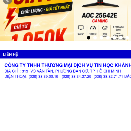
LIÊN HỆ
CÔNG TY TNHH THƯƠNG MẠI DỊCH VỤ TIN HỌC KHÁN
ĐỊA CHỈ : 313 VÕ VĂN TẦN, PHƯỜNG BÀN CỜ, TP. HỒ CHÍ MINH
ĐIỆN THOẠI: (028) 38.39.00.19 (028) 38.34.27.29 (028) 38.32.71.71 BẢ