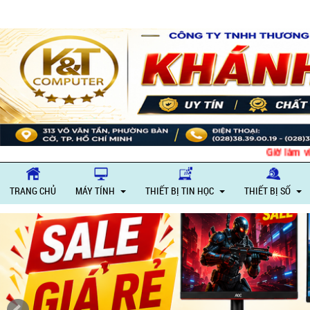
Giờ làm việc: Thứ 
TRANG CHỦ
MÁY TÍNH
THIẾT BỊ TIN HỌC
THIẾT BỊ SỐ