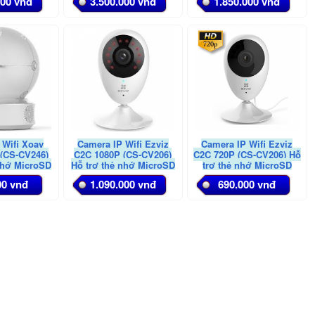
000 vnđ
3.500.000 vnđ
1.850.000 vnđ
128GB
 Wifi Xoay
Camera IP Wifi Ezviz
Camera IP Wifi Ezviz
 (CS-CV246)
C2C 1080P (CS-CV206)
C2C 720P (CS-CV206) Hỗ
nhớ MicroSD
Hỗ trợ thẻ nhớ MicroSD
trợ thẻ nhớ MicroSD
đến 128GB
Card lên đến 128GB
Card lên đến 128GB
00 vnđ
1.090.000 vnđ
690.000 vnđ