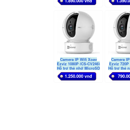
1.890.000 vnđ
1.390.
Camera IP Wifi Xoay
Camera IP
Ezviz 1080P (CS-CV246)
Ezviz 720P
Hỗ trợ thẻ nhớ MicroSD
Hỗ trợ thẻ 
Card lên đến 128GB
Card lên 
1.250.000 vnđ
790.0