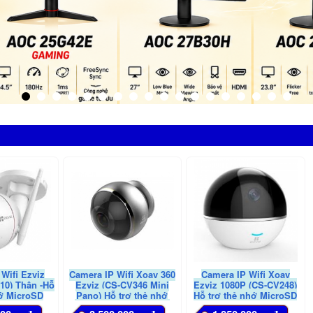
Wifi Ezviz
Camera IP Wifi Xoay 360
Camera IP Wifi Xoay
10) Thân -Hỗ
Ezviz (CS-CV346 Mini
Ezviz 1080P (CS-CV248)
hớ MicroSD
Pano) Hỗ trợ thẻ nhớ
Hỗ trợ thẻ nhớ MicroSD
đến 128GB
MicroSD Card lên đến
Card lên đến 128GB