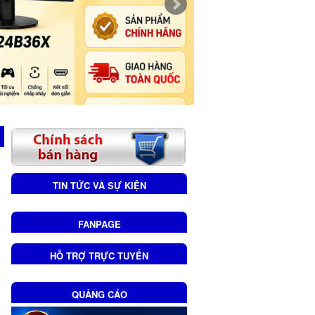
TIN TỨC VÀ SỰ KIỆN
FANPAGE
HỖ TRỢ TRỰC TUYẾN
QUẢNG CÁO