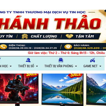
Giờ làm việc: Thứ 2 – Thứ 6: Sáng 8h15 - 12h, Chiều 13h30 - 18h – Thứ 7
IN HỌC
THIẾT BỊ SỐ
THIẾT BỊ VĂN PHÒNG
GAME NET