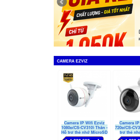
CAMERA EZVIZ
Camera IP Wifi Ezviz
Camera IP 
1080p(CS-CV310) Thân -
720p(CS-CV3
Hỗ trợ thẻ nhớ MicroSD
trợ thẻ n
Card lên đến 128GB
Card lên 