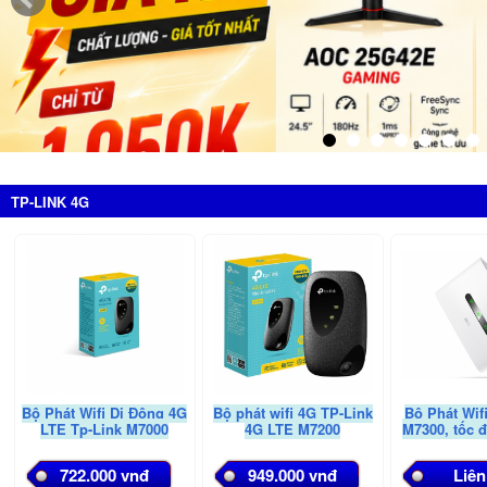
TP-LINK 4G
Bộ Phát Wifi Di Động 4G
Bộ phát wifi 4G TP-Link
Bộ Phát Wif
LTE Tp-Link M7000
4G LTE M7200
M7300, tốc 
722.000 vnđ
949.000 vnđ
Liên