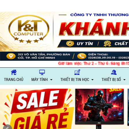
Giờ làm việc: Thứ 2 – Thứ 6: Sáng 8h15 - 12h
TRANG CHỦ
MÁY TÍNH
THIẾT BỊ TIN HỌC
THIẾT BỊ SỐ